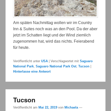
Am späten Nachmittag wollen wir im Country
Inn & Suites noch was an den Pool. Da der aber
jetzt im Schatten liegt und der Wind ziemlich
zugenommen hat, wird das nichts. Feierabend
für heute.
Veröffentlicht unter
USA
|
Verschlagwortet mit
Saguaro
National Park
,
Saguaro National Park Ost
,
Tucson
|
Hinterlasse eine Antwort
Tucson
Veröffentlicht am
Mai 22, 2019
von
Michaela
—