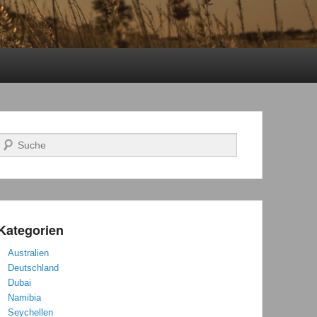
Suchen
Kategorien
Australien
Deutschland
Dubai
Namibia
Seychellen