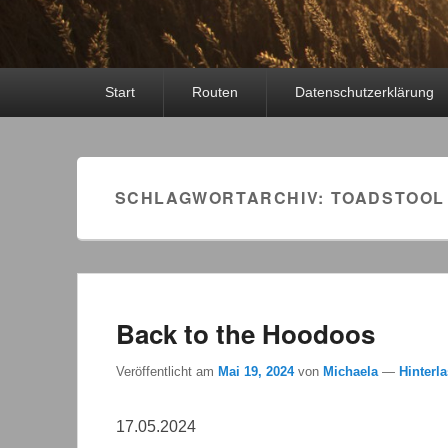
Primäres
Start
Routen
Datenschutzerklärung
Menü
SCHLAGWORTARCHIV:
TOADSTOOL
Back to the Hoodoos
Veröffentlicht am
Mai 19, 2024
von
Michaela
—
Hinterl
17.05.2024