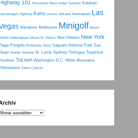
Highway 101
Kalahari
Horseshoe Bend
Indian Summer
Las
Kanu
Kancamagus Highway
Lassen Volcanic Nationalpark
Minigolf
Vegas
Manatees
Melbourne
Mount
New York
New Orleans
Rainier Nationalpark
Mount St. Helens
Page
Pongola
Saguaro National Park
San
Redwoods
Reno
St. Lucia
Sydney
Diego
Terlingua
Toadstool
Seattle
Sequoia
Tucson
Hoodoos
Washington D.C.
White Mountains
Yellowstone
Zebra Canyon
Archiv
Archiv