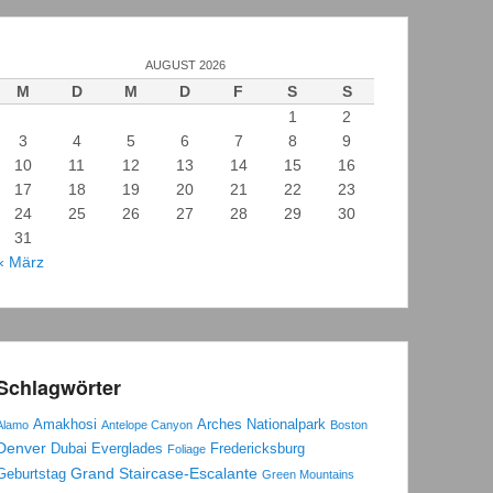
AUGUST 2026
M
D
M
D
F
S
S
1
2
3
4
5
6
7
8
9
10
11
12
13
14
15
16
17
18
19
20
21
22
23
24
25
26
27
28
29
30
31
« März
Schlagwörter
Amakhosi
Arches Nationalpark
Alamo
Antelope Canyon
Boston
Denver
Dubai
Everglades
Fredericksburg
Foliage
Grand Staircase-Escalante
Geburtstag
Green Mountains