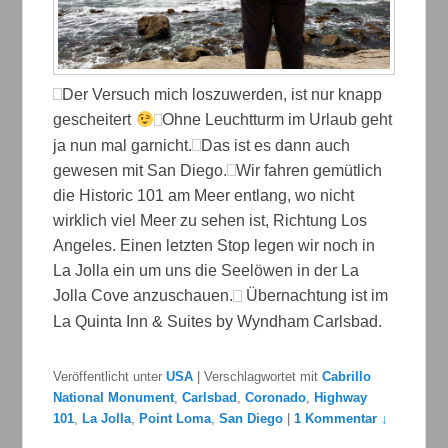
Der Versuch mich loszuwerden, ist nur knapp
gescheitert
Ohne Leuchtturm im Urlaub geht
ja nun mal garnicht.
Das ist es dann auch
gewesen mit San Diego.
Wir fahren gemütlich
die Historic 101 am Meer entlang, wo nicht
wirklich viel Meer zu sehen ist, Richtung Los
Angeles. Einen letzten Stop legen wir noch in
La Jolla ein um uns die Seelöwen in der La
Jolla Cove anzuschauen.
Übernachtung ist im
La Quinta Inn & Suites by Wyndham Carlsbad.
Veröffentlicht unter
USA
|
Verschlagwortet mit
Cabrillo
National Monument
,
Carlsbad
,
Coronado
,
Highway
101
,
La Jolla
,
Point Loma
,
San Diego
|
1 Kommentar ↓