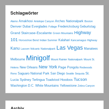
Schlagwörter
Amakhosi
Arches Nationalpark
Alamo
Antelope Canyon
Boston
Denver
Dubai
Everglades
Fredericksburg
Geburtstag
Foliage
Highway
Grand Staircase-Escalante
Green Mountains
101
Kalahari
Horseshoe Bend
Indian Summer
Kancamagus Highway
Las Vegas
Kanu
Manatees
Lassen Volcanic Nationalpark
Minigolf
Melbourne
Mount Rainier Nationalpark
Mount St.
New York
Page
New Orleans
Pongola
Helens
Redwoods
St.
Saguaro National Park
San Diego
Reno
Seattle
Sequoia
Tucson
Lucia
Sydney
Terlingua
Toadstool Hoodoos
Washington D.C.
White Mountains
Yellowstone
Zebra Canyon
Archiv