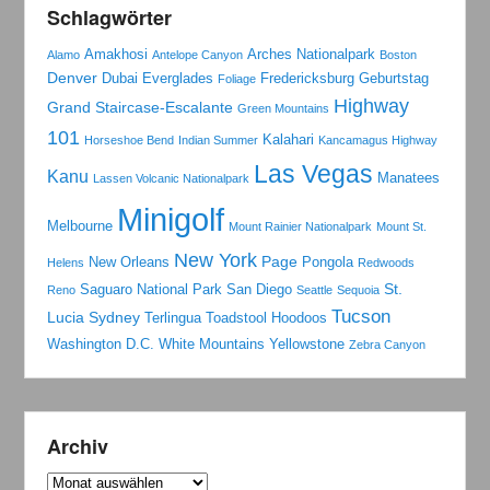
Schlagwörter
Amakhosi
Arches Nationalpark
Alamo
Antelope Canyon
Boston
Denver
Dubai
Everglades
Fredericksburg
Geburtstag
Foliage
Highway
Grand Staircase-Escalante
Green Mountains
101
Kalahari
Horseshoe Bend
Indian Summer
Kancamagus Highway
Las Vegas
Kanu
Manatees
Lassen Volcanic Nationalpark
Minigolf
Melbourne
Mount Rainier Nationalpark
Mount St.
New York
Page
New Orleans
Pongola
Helens
Redwoods
St.
Saguaro National Park
San Diego
Reno
Seattle
Sequoia
Tucson
Lucia
Sydney
Terlingua
Toadstool Hoodoos
Washington D.C.
White Mountains
Yellowstone
Zebra Canyon
Archiv
Archiv