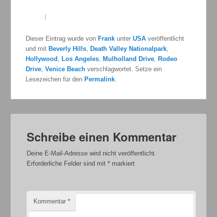
Dieser Eintrag wurde von
Frank
unter
USA
veröffentlicht
und mit
Beverly Hills
,
Death Valley Nationalpark
,
Hollywood
,
Los Angeles
,
Mulholland Drive
,
Rodeo
Drive
,
Venice Beach
verschlagwortet. Setze ein
Lesezeichen für den
Permalink
.
Schreibe einen Kommentar
Deine E-Mail-Adresse wird nicht veröffentlicht.
Erforderliche Felder sind mit
*
markiert
Kommentar
*