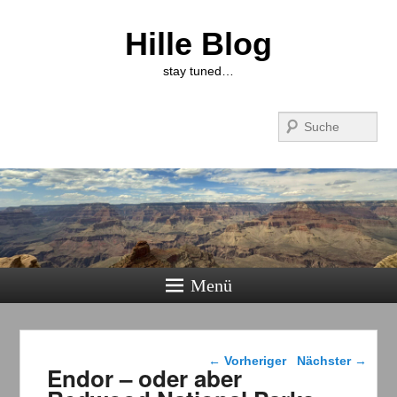
Hille Blog
stay tuned…
Suchen
Menü
Beitragsnavigation
←
Vorheriger
Nächster
→
Endor – oder aber