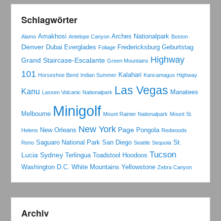
Schlagwörter
Amakhosi
Arches Nationalpark
Alamo
Antelope Canyon
Boston
Denver
Dubai
Everglades
Fredericksburg
Geburtstag
Foliage
Highway
Grand Staircase-Escalante
Green Mountains
101
Kalahari
Horseshoe Bend
Indian Summer
Kancamagus Highway
Las Vegas
Kanu
Manatees
Lassen Volcanic Nationalpark
Minigolf
Melbourne
Mount Rainier Nationalpark
Mount St.
New York
Page
New Orleans
Pongola
Helens
Redwoods
St.
Saguaro National Park
San Diego
Reno
Seattle
Sequoia
Tucson
Lucia
Sydney
Terlingua
Toadstool Hoodoos
Washington D.C.
White Mountains
Yellowstone
Zebra Canyon
Archiv