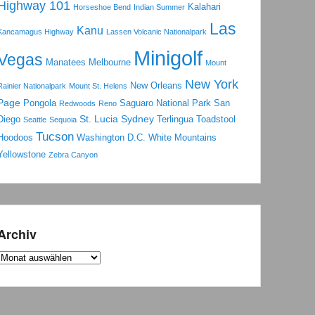
Highway 101
Kalahari
Horseshoe Bend
Indian Summer
Las
Kanu
Kancamagus Highway
Lassen Volcanic Nationalpark
Minigolf
Vegas
Manatees
Melbourne
Mount
New York
New Orleans
Rainier Nationalpark
Mount St. Helens
Page
Pongola
Saguaro National Park
San
Redwoods
Reno
St. Lucia
Sydney
Diego
Terlingua
Toadstool
Seattle
Sequoia
Tucson
Hoodoos
Washington D.C.
White Mountains
Yellowstone
Zebra Canyon
Archiv
Archiv