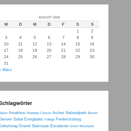
AUGUST 2026
M
D
M
D
F
S
S
1
2
3
4
5
6
7
8
9
10
11
12
13
14
15
16
17
18
19
20
21
22
23
24
25
26
27
28
29
30
31
« März
Schlagwörter
Amakhosi
Arches Nationalpark
Alamo
Antelope Canyon
Boston
Denver
Dubai
Everglades
Fredericksburg
Foliage
Grand Staircase-Escalante
Geburtstag
Green Mountains