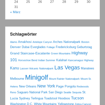
24
25
26
27
28
29
30
31
« März
Schlagwörter
Amakhosi
Arches Nationalpark
Alamo
Antelope Canyon
Boston
Denver
Dubai
Everglades
Fredericksburg
Geburtstag
Foliage
Highway
Grand Staircase-Escalante
Green Mountains
101
Kalahari
Horseshoe Bend
Indian Summer
Kancamagus Highway
Las Vegas
Kanu
Manatees
Lassen Volcanic Nationalpark
Minigolf
Melbourne
Mount Rainier Nationalpark
Mount St.
New York
Page
New Orleans
Pongola
Helens
Redwoods
St.
Saguaro National Park
San Diego
Reno
Seattle
Sequoia
Tucson
Lucia
Sydney
Terlingua
Toadstool Hoodoos
Washington D.C.
White Mountains
Yellowstone
Zebra Canyon