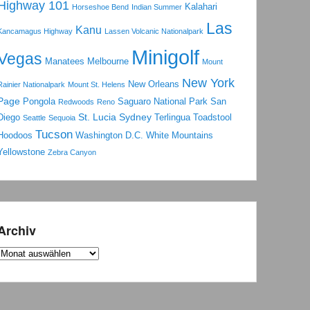
Highway 101
Kalahari
Horseshoe Bend
Indian Summer
Las
Kanu
Kancamagus Highway
Lassen Volcanic Nationalpark
Minigolf
Vegas
Manatees
Melbourne
Mount
New York
New Orleans
Rainier Nationalpark
Mount St. Helens
Page
Pongola
Saguaro National Park
San
Redwoods
Reno
St. Lucia
Sydney
Diego
Terlingua
Toadstool
Seattle
Sequoia
Tucson
Hoodoos
Washington D.C.
White Mountains
Yellowstone
Zebra Canyon
Archiv
Archiv