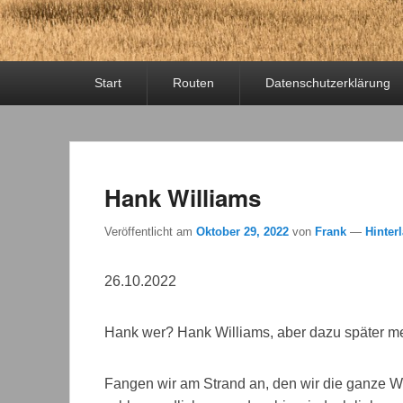
Primäres
Start
Routen
Datenschutzerklärung
Menü
Hank Williams
Veröffentlicht am
Oktober 29, 2022
von
Frank
—
Hinter
26.10.2022
Hank wer? Hank Williams, aber dazu später me
Fangen wir am Strand an, den wir die ganze W