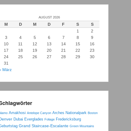
AUGUST 2026
M
D
M
D
F
S
S
1
2
3
4
5
6
7
8
9
10
11
12
13
14
15
16
17
18
19
20
21
22
23
24
25
26
27
28
29
30
31
« März
Schlagwörter
Amakhosi
Arches Nationalpark
Alamo
Antelope Canyon
Boston
Denver
Dubai
Everglades
Fredericksburg
Foliage
Grand Staircase-Escalante
Geburtstag
Green Mountains