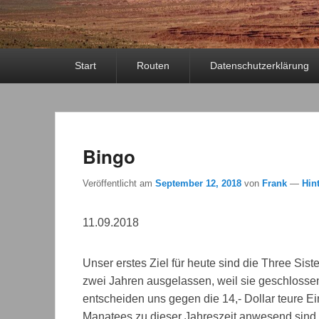
Primäres
Start
Routen
Datenschutzerklärung
Menü
Bingo
Veröffentlicht am
September 12, 2018
von
Frank
—
Hin
11.09.2018
Unser erstes Ziel für heute sind die Three Siste
zwei Jahren ausgelassen, weil sie geschlosse
entscheiden uns gegen die 14,- Dollar teure Ein
Manatees zu dieser Jahreszeit anwesend sind.