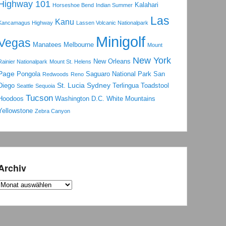
Highway 101
Kalahari
Horseshoe Bend
Indian Summer
Las
Kanu
Kancamagus Highway
Lassen Volcanic Nationalpark
Minigolf
Vegas
Manatees
Melbourne
Mount
New York
New Orleans
Rainier Nationalpark
Mount St. Helens
Page
Pongola
Saguaro National Park
San
Redwoods
Reno
St. Lucia
Sydney
Diego
Terlingua
Toadstool
Seattle
Sequoia
Tucson
Hoodoos
Washington D.C.
White Mountains
Yellowstone
Zebra Canyon
Archiv
Archiv