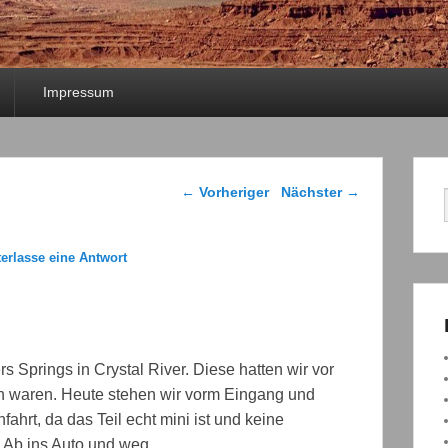
Impressum
Beitragsnavigation
←
Vorheriger
Nächster
→
terlasse eine Antwort
rs Springs in Crystal River. Diese hatten wir vor
n waren. Heute stehen wir vorm Eingang und
fahrt, da das Teil echt mini ist und keine
 Ab ins Auto und weg.