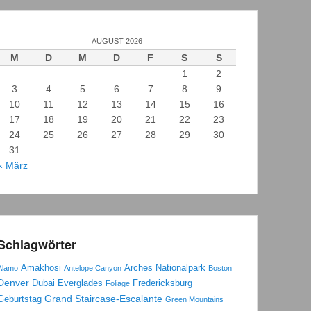
AUGUST 2026
M
D
M
D
F
S
S
1
2
3
4
5
6
7
8
9
10
11
12
13
14
15
16
17
18
19
20
21
22
23
24
25
26
27
28
29
30
31
« März
Schlagwörter
Amakhosi
Arches Nationalpark
Alamo
Antelope Canyon
Boston
Denver
Dubai
Everglades
Fredericksburg
Foliage
Grand Staircase-Escalante
Geburtstag
Green Mountains