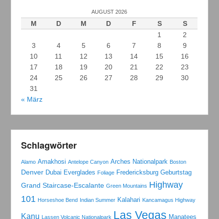
AUGUST 2026
M
D
M
D
F
S
S
1
2
3
4
5
6
7
8
9
10
11
12
13
14
15
16
17
18
19
20
21
22
23
24
25
26
27
28
29
30
31
« März
Schlagwörter
Amakhosi
Arches Nationalpark
Alamo
Antelope Canyon
Boston
Denver
Dubai
Everglades
Fredericksburg
Geburtstag
Foliage
Highway
Grand Staircase-Escalante
Green Mountains
101
Kalahari
Horseshoe Bend
Indian Summer
Kancamagus Highway
Las Vegas
Kanu
Manatees
Lassen Volcanic Nationalpark