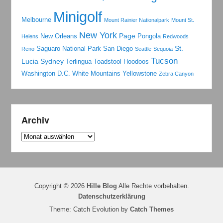
Minigolf
Melbourne
Mount Rainier Nationalpark
Mount St.
New York
Page
New Orleans
Pongola
Helens
Redwoods
St.
Saguaro National Park
San Diego
Reno
Seattle
Sequoia
Tucson
Lucia
Sydney
Terlingua
Toadstool Hoodoos
Washington D.C.
White Mountains
Yellowstone
Zebra Canyon
Archiv
Archiv
Copyright © 2026
Hille Blog
Alle Rechte vorbehalten.
Datenschutzerklärung
Theme: Catch Evolution by
Catch Themes