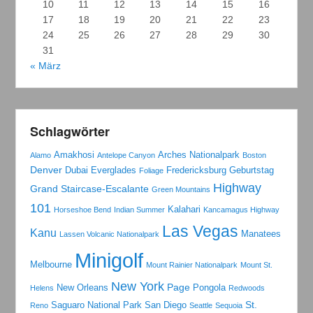
10
11
12
13
14
15
16
17
18
19
20
21
22
23
24
25
26
27
28
29
30
31
« März
Schlagwörter
Amakhosi
Arches Nationalpark
Alamo
Antelope Canyon
Boston
Denver
Dubai
Everglades
Fredericksburg
Geburtstag
Foliage
Highway
Grand Staircase-Escalante
Green Mountains
101
Kalahari
Horseshoe Bend
Indian Summer
Kancamagus Highway
Las Vegas
Kanu
Manatees
Lassen Volcanic Nationalpark
Minigolf
Melbourne
Mount Rainier Nationalpark
Mount St.
New York
Page
New Orleans
Pongola
Helens
Redwoods
St.
Saguaro National Park
San Diego
Reno
Seattle
Sequoia