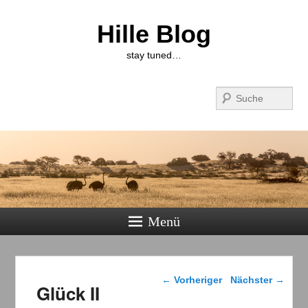
Hille Blog
stay tuned…
Suchen
Menü
Beitragsnavigation
←
Vorheriger
Nächster
→
Glück II