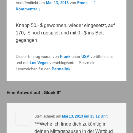
Veröffentlicht am
Mai 13, 2013
von
Frank
—
1
Kommentar ↓
Knapp 50,- $ gewonnen, wieder eingesetzt, auf
170,- $ hoch gespielt und mit 0,- $ ins Bett
gegangen
Dieser Eintrag wurde von
Frank
unter
USA
veröffentlicht
und mit
Las Vegas
verschlagwortet. Setze ein
Lesezeichen für den
Permalink
.
Eine Antwort auf „Glück II“
Steffi
schrieb
am
Mai 13, 2013 um 15:12 Uhr
:
***Wehe ich finde dich zukünftig in
deinen Mittagspausen in der Wettbud