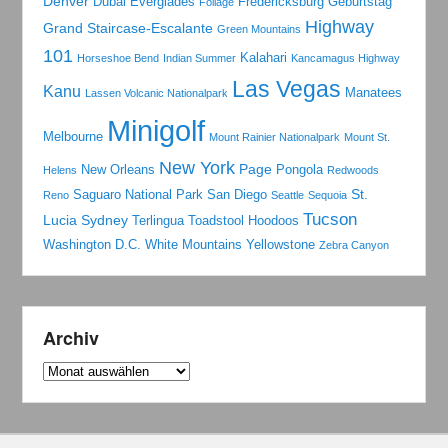
Denver
Dubai
Everglades
Fredericksburg
Geburtstag
Foliage
Highway
Grand Staircase-Escalante
Green Mountains
101
Kalahari
Horseshoe Bend
Indian Summer
Kancamagus Highway
Las Vegas
Kanu
Manatees
Lassen Volcanic Nationalpark
Minigolf
Melbourne
Mount Rainier Nationalpark
Mount St.
New York
Page
New Orleans
Pongola
Helens
Redwoods
St.
Saguaro National Park
San Diego
Reno
Seattle
Sequoia
Tucson
Lucia
Sydney
Terlingua
Toadstool Hoodoos
Washington D.C.
White Mountains
Yellowstone
Zebra Canyon
Archiv
Archiv