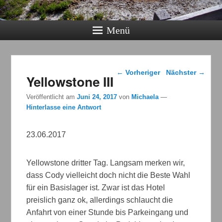
Menü
Beitragsnavigation
←
Vorheriger
Nächster
→
Yellowstone III
Veröffentlicht am
Juni 24, 2017
von
Michaela
—
Hinterlasse eine Antwort
23.06.2017
Yellowstone dritter Tag. Langsam merken wir,
dass Cody vielleicht doch nicht die Beste Wahl
für ein Basislager ist. Zwar ist das Hotel
preislich ganz ok, allerdings schlaucht die
Anfahrt von einer Stunde bis Parkeingang und