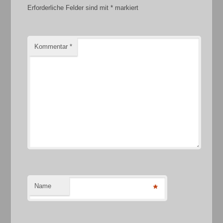
Erforderliche Felder sind mit
*
markiert
Kommentar
*
Name
*