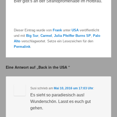
Bier gibt’s an der Strandpromenade im Hofbräu.
Dieser Eintrag wurde von
Frank
unter
USA
veröffentlicht
und mit
Big Sur
,
Carmel
,
Julia Pfeiffer Burns SP
,
Palo
Alto
verschlagwortet. Setze ein Lesezeichen für den
Permalink
.
Eine Antwort auf „Back in the USA “
Susi
schrieb
am
Mai 10, 2016 um 17:03 Uhr
:
Es sieht so paradiesisch aus!
Wunderschön. Lasst es euch gut
gehen.