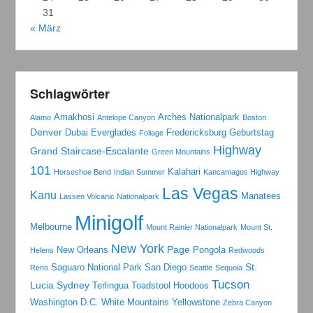
31
« März
Schlagwörter
Amakhosi
Arches Nationalpark
Alamo
Antelope Canyon
Boston
Denver
Dubai
Everglades
Fredericksburg
Geburtstag
Foliage
Highway
Grand Staircase-Escalante
Green Mountains
101
Kalahari
Horseshoe Bend
Indian Summer
Kancamagus Highway
Las Vegas
Kanu
Manatees
Lassen Volcanic Nationalpark
Minigolf
Melbourne
Mount Rainier Nationalpark
Mount St.
New York
Page
New Orleans
Pongola
Helens
Redwoods
St.
Saguaro National Park
San Diego
Reno
Seattle
Sequoia
Tucson
Lucia
Sydney
Terlingua
Toadstool Hoodoos
Washington D.C.
White Mountains
Yellowstone
Zebra Canyon