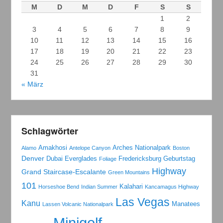
M
D
M
D
F
S
S
1
2
3
4
5
6
7
8
9
10
11
12
13
14
15
16
17
18
19
20
21
22
23
24
25
26
27
28
29
30
31
« März
Schlagwörter
Amakhosi
Arches Nationalpark
Alamo
Antelope Canyon
Boston
Denver
Dubai
Everglades
Fredericksburg
Geburtstag
Foliage
Highway
Grand Staircase-Escalante
Green Mountains
101
Kalahari
Horseshoe Bend
Indian Summer
Kancamagus Highway
Las Vegas
Kanu
Manatees
Lassen Volcanic Nationalpark
Minigolf