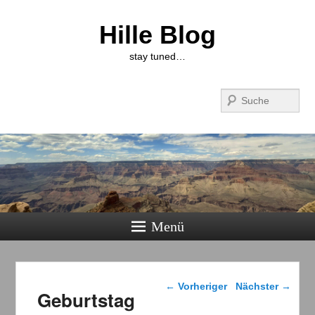
Hille Blog
stay tuned…
Suchen
Menü
Beitragsnavigation
←
Vorheriger
Nächster
→
Geburtstag