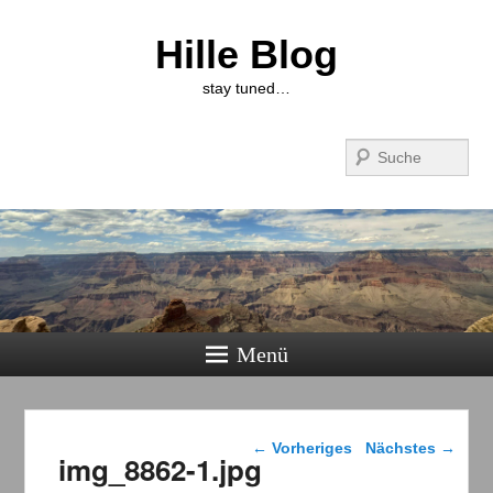
Hille Blog
stay tuned…
Suchen
Menü
Bilder-Navigation
← Vorheriges
Nächstes →
img_8862-1.jpg