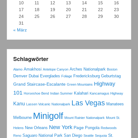
10
11
12
13
14
15
16
17
18
19
20
21
22
23
24
25
26
27
28
29
30
31
« März
Schlagwörter
Amakhosi
Arches Nationalpark
Alamo
Antelope Canyon
Boston
Denver
Dubai
Everglades
Fredericksburg
Geburtstag
Foliage
Highway
Grand Staircase-Escalante
Green Mountains
101
Kalahari
Horseshoe Bend
Indian Summer
Kancamagus Highway
Las Vegas
Kanu
Manatees
Lassen Volcanic Nationalpark
Minigolf
Melbourne
Mount Rainier Nationalpark
Mount St.
New York
Page
New Orleans
Pongola
Helens
Redwoods
St.
Saguaro National Park
San Diego
Reno
Seattle
Sequoia