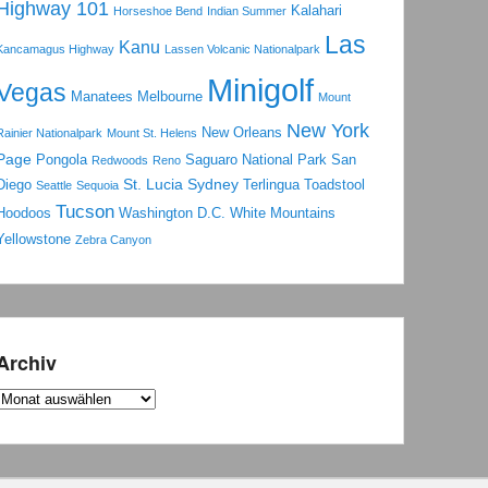
Highway 101
Kalahari
Horseshoe Bend
Indian Summer
Las
Kanu
Kancamagus Highway
Lassen Volcanic Nationalpark
Minigolf
Vegas
Manatees
Melbourne
Mount
New York
New Orleans
Rainier Nationalpark
Mount St. Helens
Page
Pongola
Saguaro National Park
San
Redwoods
Reno
St. Lucia
Sydney
Diego
Terlingua
Toadstool
Seattle
Sequoia
Tucson
Hoodoos
Washington D.C.
White Mountains
Yellowstone
Zebra Canyon
Archiv
Archiv