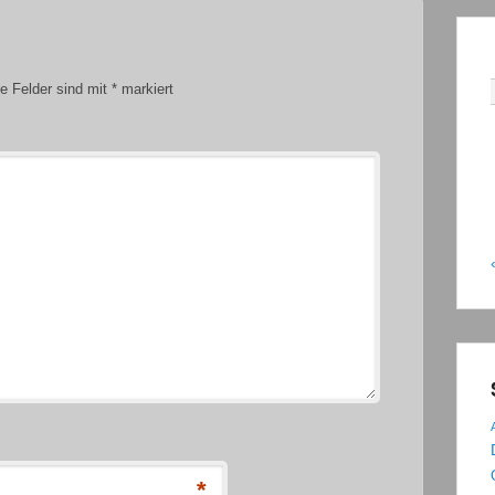
he Felder sind mit
*
markiert
*