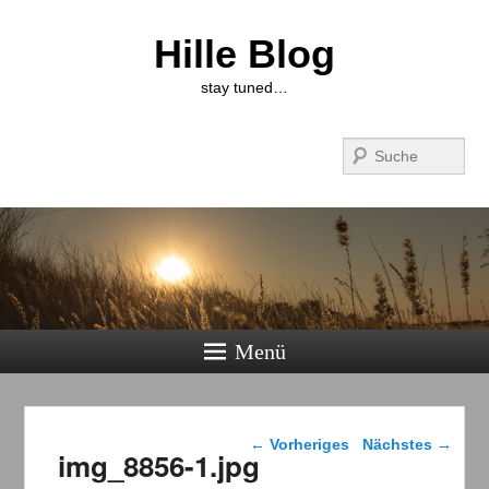
Hille Blog
stay tuned…
Suchen
Menü
Bilder-Navigation
← Vorheriges
Nächstes →
img_8856-1.jpg