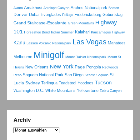
Amakhosi
Arches Nationalpark
Alamo
Antelope Canyon
Boston
Denver
Dubai
Everglades
Fredericksburg
Geburtstag
Foliage
Highway
Grand Staircase-Escalante
Green Mountains
101
Kalahari
Horseshoe Bend
Indian Summer
Kancamagus Highway
Las Vegas
Kanu
Manatees
Lassen Volcanic Nationalpark
Minigolf
Melbourne
Mount Rainier Nationalpark
Mount St.
New York
Page
New Orleans
Pongola
Helens
Redwoods
St.
Saguaro National Park
San Diego
Reno
Seattle
Sequoia
Tucson
Lucia
Sydney
Terlingua
Toadstool Hoodoos
Washington D.C.
White Mountains
Yellowstone
Zebra Canyon
Archiv
Archiv