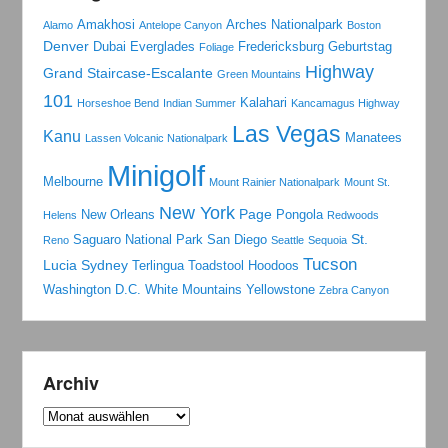
Amakhosi
Arches Nationalpark
Alamo
Antelope Canyon
Boston
Denver
Dubai
Everglades
Fredericksburg
Geburtstag
Foliage
Highway
Grand Staircase-Escalante
Green Mountains
101
Kalahari
Horseshoe Bend
Indian Summer
Kancamagus Highway
Las Vegas
Kanu
Manatees
Lassen Volcanic Nationalpark
Minigolf
Melbourne
Mount Rainier Nationalpark
Mount St.
New York
Page
New Orleans
Pongola
Helens
Redwoods
St.
Saguaro National Park
San Diego
Reno
Seattle
Sequoia
Tucson
Lucia
Sydney
Terlingua
Toadstool Hoodoos
Washington D.C.
White Mountains
Yellowstone
Zebra Canyon
Archiv
Archiv