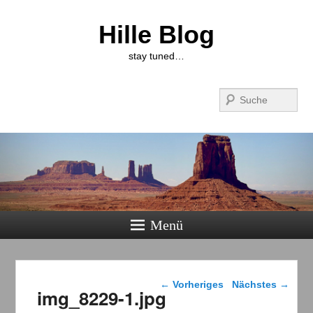
Hille Blog
stay tuned…
Suchen
Menü
Bilder-Navigation
← Vorheriges
Nächstes →
img_8229-1.jpg