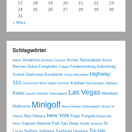
17
18
19
20
21
22
23
24
25
26
27
28
29
30
31
« März
Schlagwörter
Amakhosi
Arches Nationalpark
Alamo
Antelope Canyon
Boston
Denver
Dubai
Everglades
Fredericksburg
Geburtstag
Foliage
Highway
Grand Staircase-Escalante
Green Mountains
101
Kalahari
Horseshoe Bend
Indian Summer
Kancamagus Highway
Las Vegas
Kanu
Manatees
Lassen Volcanic Nationalpark
Minigolf
Melbourne
Mount Rainier Nationalpark
Mount St.
New York
Page
New Orleans
Pongola
Helens
Redwoods
St.
Saguaro National Park
San Diego
Reno
Seattle
Sequoia
Tucson
Lucia
Sydney
Terlingua
Toadstool Hoodoos