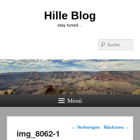
Hille Blog
stay tuned…
Suchen
Menü
Bilder-Navigation
← Vorheriges
Nächstes →
img_8062-1