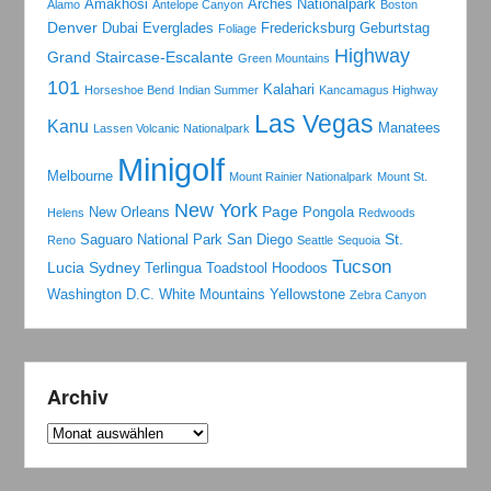
Amakhosi
Arches Nationalpark
Alamo
Antelope Canyon
Boston
Denver
Dubai
Everglades
Fredericksburg
Geburtstag
Foliage
Highway
Grand Staircase-Escalante
Green Mountains
101
Kalahari
Horseshoe Bend
Indian Summer
Kancamagus Highway
Las Vegas
Kanu
Manatees
Lassen Volcanic Nationalpark
Minigolf
Melbourne
Mount Rainier Nationalpark
Mount St.
New York
Page
New Orleans
Pongola
Helens
Redwoods
St.
Saguaro National Park
San Diego
Reno
Seattle
Sequoia
Tucson
Lucia
Sydney
Terlingua
Toadstool Hoodoos
Washington D.C.
White Mountains
Yellowstone
Zebra Canyon
Archiv
Archiv