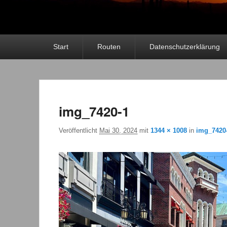
Primäres
Start
Routen
Datenschutzerklärung
Menü
img_7420-1
Veröffentlicht
Mai 30, 2024
mit
1344 × 1008
in
img_7420