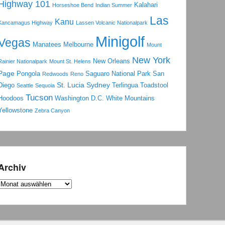
Highway 101
Kalahari
Horseshoe Bend
Indian Summer
Las
Kanu
Kancamagus Highway
Lassen Volcanic Nationalpark
Minigolf
Vegas
Manatees
Melbourne
Mount
New York
New Orleans
Rainier Nationalpark
Mount St. Helens
Page
Pongola
Saguaro National Park
San
Redwoods
Reno
St. Lucia
Sydney
Diego
Terlingua
Toadstool
Seattle
Sequoia
Tucson
Hoodoos
Washington D.C.
White Mountains
Yellowstone
Zebra Canyon
Archiv
Archiv