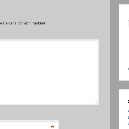
he Felder sind mit
*
markiert
*