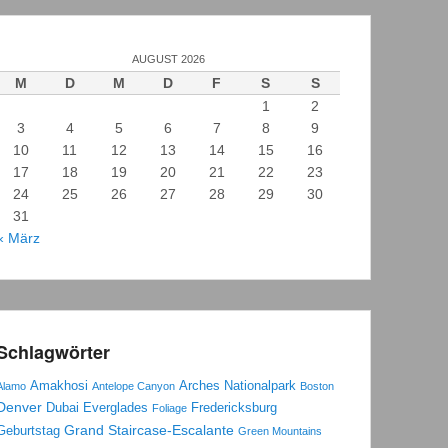
AUGUST 2026
M
D
M
D
F
S
S
1
2
3
4
5
6
7
8
9
10
11
12
13
14
15
16
17
18
19
20
21
22
23
24
25
26
27
28
29
30
31
« März
Schlagwörter
Amakhosi
Arches Nationalpark
Alamo
Antelope Canyon
Boston
Denver
Dubai
Everglades
Fredericksburg
Foliage
Grand Staircase-Escalante
Geburtstag
Green Mountains