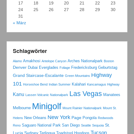
17
18
19
20
21
22
23
24
25
26
27
28
29
30
31
« März
Schlagwörter
Amakhosi
Arches Nationalpark
Alamo
Antelope Canyon
Boston
Denver
Dubai
Everglades
Fredericksburg
Geburtstag
Foliage
Highway
Grand Staircase-Escalante
Green Mountains
101
Kalahari
Horseshoe Bend
Indian Summer
Kancamagus Highway
Las Vegas
Kanu
Manatees
Lassen Volcanic Nationalpark
Minigolf
Melbourne
Mount Rainier Nationalpark
Mount St.
New York
Page
New Orleans
Pongola
Helens
Redwoods
St.
Saguaro National Park
San Diego
Reno
Seattle
Sequoia
Tucson
Lucia
Sydney
Terlingua
Toadstool Hoodoos