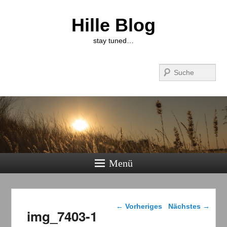
Hille Blog
stay tuned…
Suchen
Menü
Bilder-Navigation
← Vorheriges
Nächstes →
img_7403-1