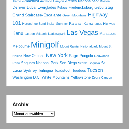
Amakhosi
Arches Nationalpark
Alamo
Antelope Canyon
Boston
Denver
Dubai
Everglades
Fredericksburg
Geburtstag
Foliage
Highway
Grand Staircase-Escalante
Green Mountains
101
Kalahari
Horseshoe Bend
Indian Summer
Kancamagus Highway
Las Vegas
Kanu
Manatees
Lassen Volcanic Nationalpark
Minigolf
Melbourne
Mount Rainier Nationalpark
Mount St.
New York
Page
New Orleans
Pongola
Helens
Redwoods
St.
Saguaro National Park
San Diego
Reno
Seattle
Sequoia
Tucson
Lucia
Sydney
Terlingua
Toadstool Hoodoos
Washington D.C.
White Mountains
Yellowstone
Zebra Canyon
Archiv
Archiv