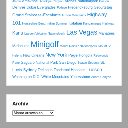
Amakhosi
Arches Nationalpark
Alamo
Antelope Canyon
Boston
Denver
Dubai
Everglades
Fredericksburg
Geburtstag
Foliage
Highway
Grand Staircase-Escalante
Green Mountains
101
Kalahari
Horseshoe Bend
Indian Summer
Kancamagus Highway
Las Vegas
Kanu
Manatees
Lassen Volcanic Nationalpark
Minigolf
Melbourne
Mount Rainier Nationalpark
Mount St.
New York
Page
New Orleans
Pongola
Helens
Redwoods
St.
Saguaro National Park
San Diego
Reno
Seattle
Sequoia
Tucson
Lucia
Sydney
Terlingua
Toadstool Hoodoos
Washington D.C.
White Mountains
Yellowstone
Zebra Canyon
Archiv
Archiv