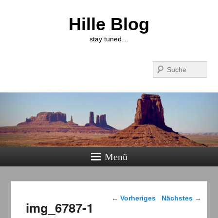
Hille Blog
stay tuned…
Suchen
Menü
Bilder-Navigation
← Vorheriges
Nächstes →
img_6787-1