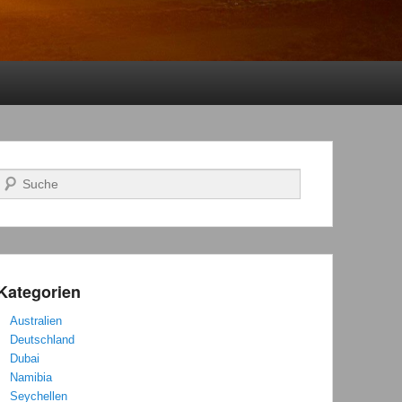
Suchen
Kategorien
Australien
Deutschland
Dubai
Namibia
Seychellen