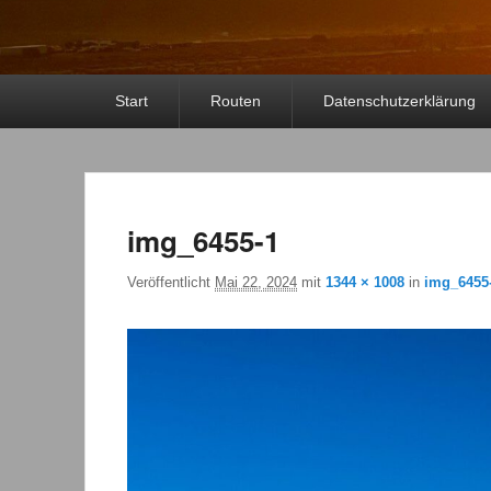
Primäres
Start
Routen
Datenschutzerklärung
Menü
img_6455-1
Veröffentlicht
Mai 22, 2024
mit
1344 × 1008
in
img_6455