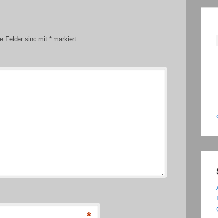
he Felder sind mit
*
markiert
*