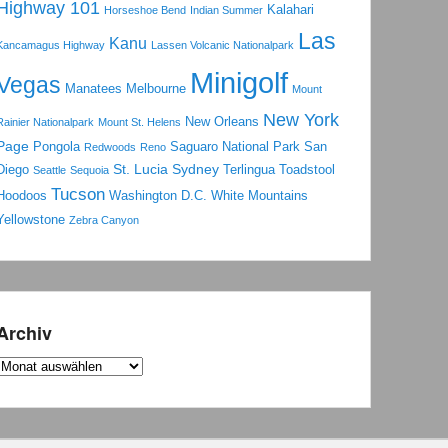
Highway 101
Kalahari
Horseshoe Bend
Indian Summer
Las
Kanu
Kancamagus Highway
Lassen Volcanic Nationalpark
Minigolf
Vegas
Manatees
Melbourne
Mount
New York
New Orleans
Rainier Nationalpark
Mount St. Helens
Page
Pongola
Saguaro National Park
San
Redwoods
Reno
St. Lucia
Sydney
Diego
Terlingua
Toadstool
Seattle
Sequoia
Tucson
Hoodoos
Washington D.C.
White Mountains
Yellowstone
Zebra Canyon
Archiv
Archiv