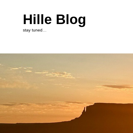
Hille Blog
stay tuned…