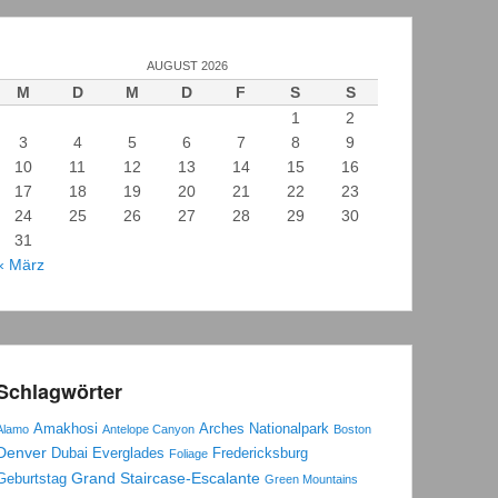
AUGUST 2026
M
D
M
D
F
S
S
1
2
3
4
5
6
7
8
9
10
11
12
13
14
15
16
17
18
19
20
21
22
23
24
25
26
27
28
29
30
31
« März
Schlagwörter
Amakhosi
Arches Nationalpark
Alamo
Antelope Canyon
Boston
Denver
Dubai
Everglades
Fredericksburg
Foliage
Grand Staircase-Escalante
Geburtstag
Green Mountains