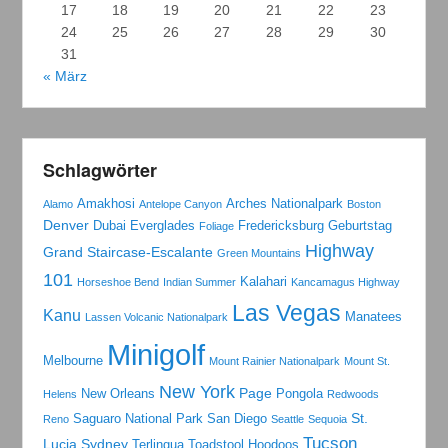
17
18
19
20
21
22
23
24
25
26
27
28
29
30
31
« März
Schlagwörter
Amakhosi
Arches Nationalpark
Alamo
Antelope Canyon
Boston
Denver
Dubai
Everglades
Fredericksburg
Geburtstag
Foliage
Highway
Grand Staircase-Escalante
Green Mountains
101
Kalahari
Horseshoe Bend
Indian Summer
Kancamagus Highway
Las Vegas
Kanu
Manatees
Lassen Volcanic Nationalpark
Minigolf
Melbourne
Mount Rainier Nationalpark
Mount St.
New York
Page
New Orleans
Pongola
Helens
Redwoods
St.
Saguaro National Park
San Diego
Reno
Seattle
Sequoia
Tucson
Lucia
Sydney
Terlingua
Toadstool Hoodoos