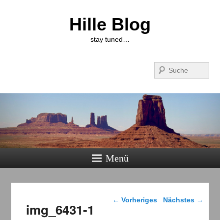
Hille Blog
stay tuned…
Suchen
Menü
Bilder-Navigation
← Vorheriges
Nächstes →
img_6431-1