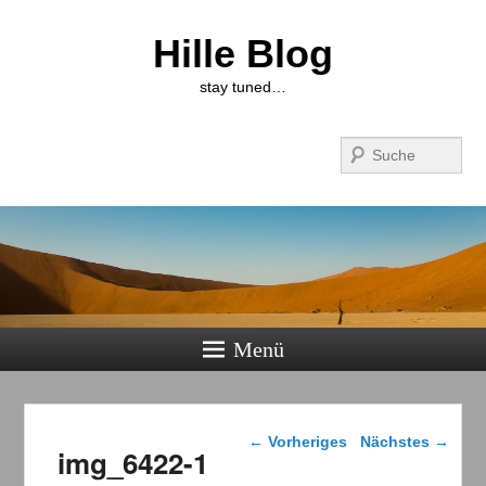
Hille Blog
stay tuned…
Suchen
Menü
Bilder-Navigation
← Vorheriges
Nächstes →
img_6422-1