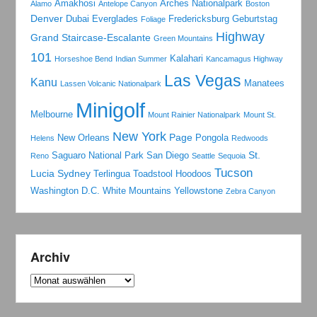
Amakhosi
Arches Nationalpark
Alamo
Antelope Canyon
Boston
Denver
Dubai
Everglades
Fredericksburg
Geburtstag
Foliage
Highway
Grand Staircase-Escalante
Green Mountains
101
Kalahari
Horseshoe Bend
Indian Summer
Kancamagus Highway
Las Vegas
Kanu
Manatees
Lassen Volcanic Nationalpark
Minigolf
Melbourne
Mount Rainier Nationalpark
Mount St.
New York
Page
New Orleans
Pongola
Helens
Redwoods
St.
Saguaro National Park
San Diego
Reno
Seattle
Sequoia
Tucson
Lucia
Sydney
Terlingua
Toadstool Hoodoos
Washington D.C.
White Mountains
Yellowstone
Zebra Canyon
Archiv
Archiv