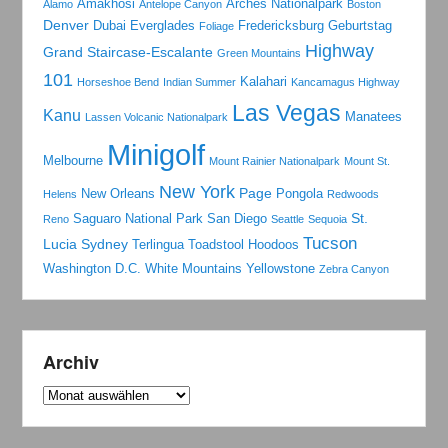
Amakhosi
Arches Nationalpark
Alamo
Antelope Canyon
Boston
Denver
Dubai
Everglades
Fredericksburg
Geburtstag
Foliage
Highway
Grand Staircase-Escalante
Green Mountains
101
Kalahari
Horseshoe Bend
Indian Summer
Kancamagus Highway
Las Vegas
Kanu
Manatees
Lassen Volcanic Nationalpark
Minigolf
Melbourne
Mount Rainier Nationalpark
Mount St.
New York
Page
New Orleans
Pongola
Helens
Redwoods
St.
Saguaro National Park
San Diego
Reno
Seattle
Sequoia
Tucson
Lucia
Sydney
Terlingua
Toadstool Hoodoos
Washington D.C.
White Mountains
Yellowstone
Zebra Canyon
Archiv
Archiv