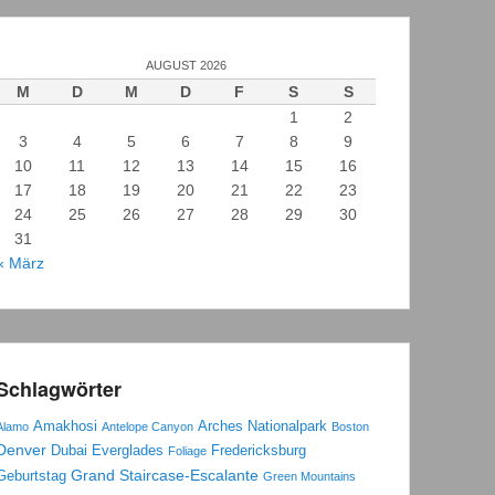
AUGUST 2026
M
D
M
D
F
S
S
1
2
3
4
5
6
7
8
9
10
11
12
13
14
15
16
17
18
19
20
21
22
23
24
25
26
27
28
29
30
31
« März
Schlagwörter
Amakhosi
Arches Nationalpark
Alamo
Antelope Canyon
Boston
Denver
Dubai
Everglades
Fredericksburg
Foliage
Grand Staircase-Escalante
Geburtstag
Green Mountains