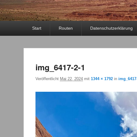
Primäres
Start
Routen
Datenschutzerklärung
Menü
img_6417-2-1
Veröffentlicht
Mai 22, 2024
mit
1344 × 1792
in
img_6417-