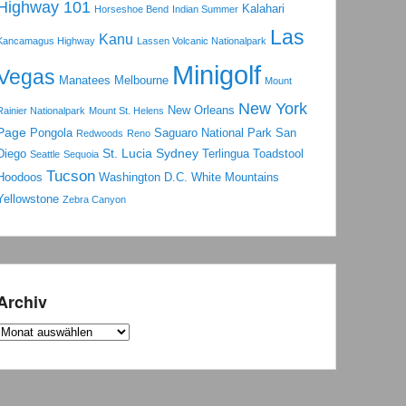
Highway 101
Kalahari
Horseshoe Bend
Indian Summer
Las
Kanu
Kancamagus Highway
Lassen Volcanic Nationalpark
Minigolf
Vegas
Manatees
Melbourne
Mount
New York
New Orleans
Rainier Nationalpark
Mount St. Helens
Page
Pongola
Saguaro National Park
San
Redwoods
Reno
St. Lucia
Sydney
Diego
Terlingua
Toadstool
Seattle
Sequoia
Tucson
Hoodoos
Washington D.C.
White Mountains
Yellowstone
Zebra Canyon
Archiv
Archiv