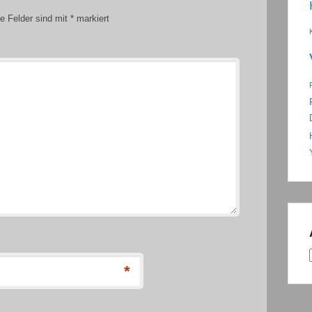
he Felder sind mit
*
markiert
*