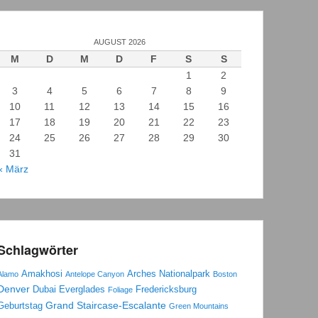
AUGUST 2026
M
D
M
D
F
S
S
1
2
3
4
5
6
7
8
9
10
11
12
13
14
15
16
17
18
19
20
21
22
23
24
25
26
27
28
29
30
31
« März
Schlagwörter
Amakhosi
Arches Nationalpark
Alamo
Antelope Canyon
Boston
Denver
Dubai
Everglades
Fredericksburg
Foliage
Grand Staircase-Escalante
Geburtstag
Green Mountains