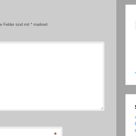
he Felder sind mit
*
markiert
*