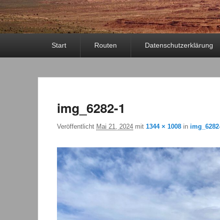
Primäres
Start
Routen
Datenschutzerklärung
Menü
img_6282-1
Veröffentlicht
Mai 21, 2024
mit
1344 × 1008
in
img_6282