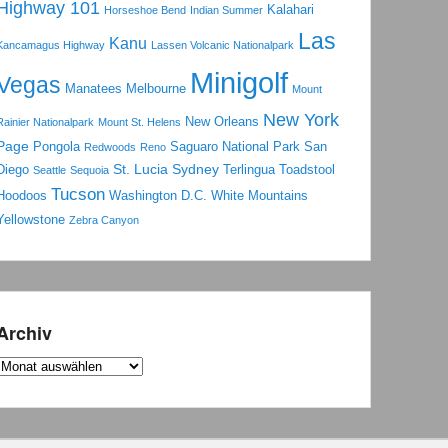
Highway 101
Kalahari
Horseshoe Bend
Indian Summer
Las
Kanu
Kancamagus Highway
Lassen Volcanic Nationalpark
Minigolf
Vegas
Manatees
Melbourne
Mount
New York
New Orleans
Rainier Nationalpark
Mount St. Helens
Page
Pongola
Saguaro National Park
San
Redwoods
Reno
St. Lucia
Sydney
Diego
Terlingua
Toadstool
Seattle
Sequoia
Tucson
Hoodoos
Washington D.C.
White Mountains
Yellowstone
Zebra Canyon
Archiv
Archiv