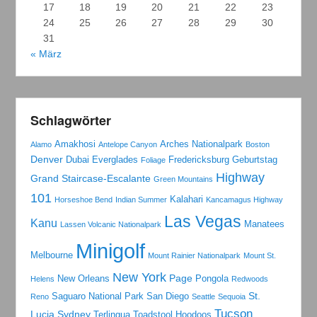
17
18
19
20
21
22
23
24
25
26
27
28
29
30
31
« März
Schlagwörter
Amakhosi
Arches Nationalpark
Alamo
Antelope Canyon
Boston
Denver
Dubai
Everglades
Fredericksburg
Geburtstag
Foliage
Highway
Grand Staircase-Escalante
Green Mountains
101
Kalahari
Horseshoe Bend
Indian Summer
Kancamagus Highway
Las Vegas
Kanu
Manatees
Lassen Volcanic Nationalpark
Minigolf
Melbourne
Mount Rainier Nationalpark
Mount St.
New York
Page
New Orleans
Pongola
Helens
Redwoods
St.
Saguaro National Park
San Diego
Reno
Seattle
Sequoia
Tucson
Lucia
Sydney
Terlingua
Toadstool Hoodoos