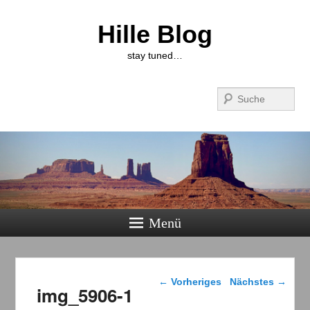
Hille Blog
stay tuned…
Suchen
Menü
Bilder-Navigation
← Vorheriges
Nächstes →
img_5906-1