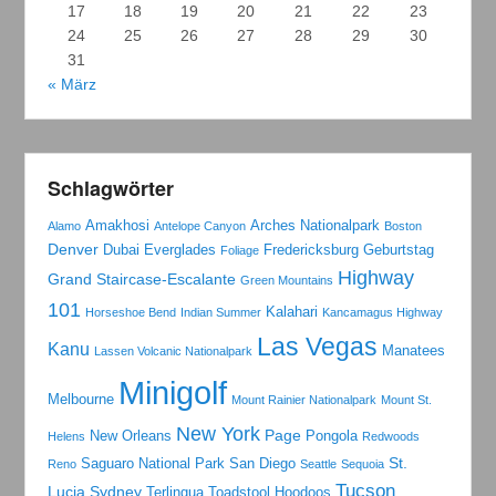
17
18
19
20
21
22
23
24
25
26
27
28
29
30
31
« März
Schlagwörter
Amakhosi
Arches Nationalpark
Alamo
Antelope Canyon
Boston
Denver
Dubai
Everglades
Fredericksburg
Geburtstag
Foliage
Highway
Grand Staircase-Escalante
Green Mountains
101
Kalahari
Horseshoe Bend
Indian Summer
Kancamagus Highway
Las Vegas
Kanu
Manatees
Lassen Volcanic Nationalpark
Minigolf
Melbourne
Mount Rainier Nationalpark
Mount St.
New York
Page
New Orleans
Pongola
Helens
Redwoods
St.
Saguaro National Park
San Diego
Reno
Seattle
Sequoia
Tucson
Lucia
Sydney
Terlingua
Toadstool Hoodoos