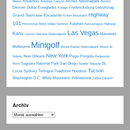
Amakhosi
Arches Nationalpark
Alamo
Antelope Canyon
Boston
Denver
Dubai
Everglades
Fredericksburg
Geburtstag
Foliage
Highway
Grand Staircase-Escalante
Green Mountains
101
Kalahari
Horseshoe Bend
Indian Summer
Kancamagus Highway
Las Vegas
Kanu
Manatees
Lassen Volcanic Nationalpark
Minigolf
Melbourne
Mount Rainier Nationalpark
Mount St.
New York
Page
New Orleans
Pongola
Helens
Redwoods
St.
Saguaro National Park
San Diego
Reno
Seattle
Sequoia
Tucson
Lucia
Sydney
Terlingua
Toadstool Hoodoos
Washington D.C.
White Mountains
Yellowstone
Zebra Canyon
Archiv
Archiv