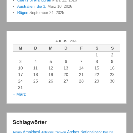
Giants of Mandurah
März 12, 2026
Australien, die 3.
März 10, 2026
Rügen
September 24, 2025
AUGUST 2026
M
D
M
D
F
S
S
1
2
3
4
5
6
7
8
9
10
11
12
13
14
15
16
17
18
19
20
21
22
23
24
25
26
27
28
29
30
31
« März
Schlagwörter
Amakhosi
Arches Nationalpark
Alamo
Antelope Canyon
Boston