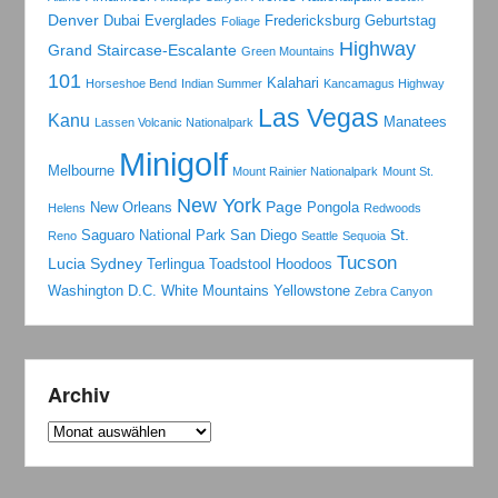
Denver
Dubai
Everglades
Fredericksburg
Geburtstag
Foliage
Highway
Grand Staircase-Escalante
Green Mountains
101
Kalahari
Horseshoe Bend
Indian Summer
Kancamagus Highway
Las Vegas
Kanu
Manatees
Lassen Volcanic Nationalpark
Minigolf
Melbourne
Mount Rainier Nationalpark
Mount St.
New York
Page
New Orleans
Pongola
Helens
Redwoods
St.
Saguaro National Park
San Diego
Reno
Seattle
Sequoia
Tucson
Lucia
Sydney
Terlingua
Toadstool Hoodoos
Washington D.C.
White Mountains
Yellowstone
Zebra Canyon
Archiv
Archiv