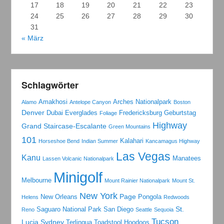
17
18
19
20
21
22
23
24
25
26
27
28
29
30
31
« März
Schlagwörter
Amakhosi
Arches Nationalpark
Alamo
Antelope Canyon
Boston
Denver
Dubai
Everglades
Fredericksburg
Geburtstag
Foliage
Highway
Grand Staircase-Escalante
Green Mountains
101
Kalahari
Horseshoe Bend
Indian Summer
Kancamagus Highway
Las Vegas
Kanu
Manatees
Lassen Volcanic Nationalpark
Minigolf
Melbourne
Mount Rainier Nationalpark
Mount St.
New York
Page
New Orleans
Pongola
Helens
Redwoods
St.
Saguaro National Park
San Diego
Reno
Seattle
Sequoia
Tucson
Lucia
Sydney
Terlingua
Toadstool Hoodoos