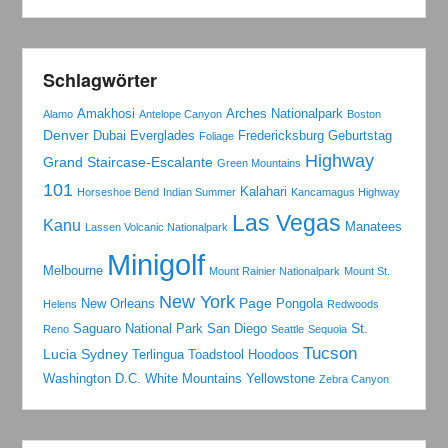
Schlagwörter
Amakhosi
Arches Nationalpark
Alamo
Antelope Canyon
Boston
Denver
Dubai
Everglades
Fredericksburg
Geburtstag
Foliage
Highway
Grand Staircase-Escalante
Green Mountains
101
Kalahari
Horseshoe Bend
Indian Summer
Kancamagus Highway
Las Vegas
Kanu
Manatees
Lassen Volcanic Nationalpark
Minigolf
Melbourne
Mount Rainier Nationalpark
Mount St.
New York
Page
New Orleans
Pongola
Helens
Redwoods
St.
Saguaro National Park
San Diego
Reno
Seattle
Sequoia
Tucson
Lucia
Sydney
Terlingua
Toadstool Hoodoos
Washington D.C.
White Mountains
Yellowstone
Zebra Canyon