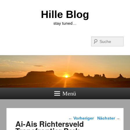
Hille Blog
stay tuned…
Suchen
Menü
Beitragsnavigation
←
Vorheriger
Nächster
→
Ai-Ais Richtersveld