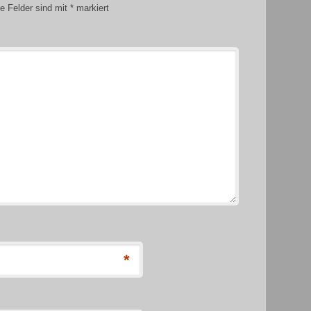
he Felder sind mit
*
markiert
*