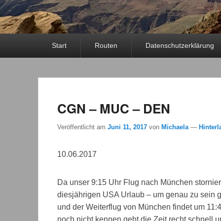
Primäres
Start
Routen
Datenschutzerklärung
Menü
CGN – MUC – DEN
Veröffentlicht am
Juni 11, 2017
von
Michaela
—
Hinterl
10.06.2017
Da unser 9:15 Uhr Flug nach München storniert 
diesjährigen USA Urlaub – um genau zu sein 
und der Weiterflug von München findet um 11:
noch nicht kennen geht die Zeit recht schnell