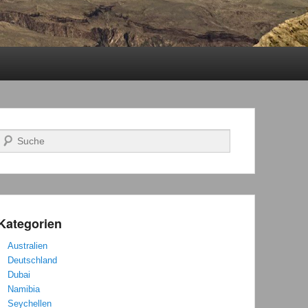
Suchen
Kategorien
Australien
Deutschland
Dubai
Namibia
Seychellen