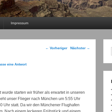
Impressum
Beitragsnavigation
←
Vorheriger
Nächster
→
asse eine Antwort
wurde starten wir früher als erwartet in unseren
geht unser Flieger nach München um 5:55 Uhr
40 Uhr statt. Da wir den Münchener Flughafen
 um. Nach einem leckeren Frühstück und einem