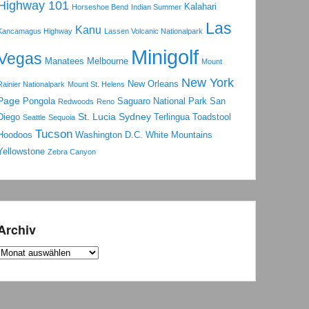
Highway 101
Kalahari
Horseshoe Bend
Indian Summer
Las
Kanu
Kancamagus Highway
Lassen Volcanic Nationalpark
Minigolf
Vegas
Manatees
Melbourne
Mount
New York
New Orleans
Rainier Nationalpark
Mount St. Helens
Page
Pongola
Saguaro National Park
San
Redwoods
Reno
St. Lucia
Sydney
Diego
Terlingua
Toadstool
Seattle
Sequoia
Tucson
Hoodoos
Washington D.C.
White Mountains
Yellowstone
Zebra Canyon
Archiv
Archiv