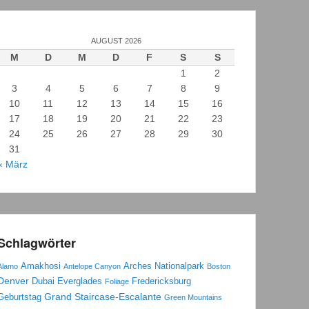
AUGUST 2026
M
D
M
D
F
S
S
1
2
3
4
5
6
7
8
9
10
11
12
13
14
15
16
17
18
19
20
21
22
23
24
25
26
27
28
29
30
31
« März
Schlagwörter
Amakhosi
Arches Nationalpark
Alamo
Antelope Canyon
Boston
Denver
Dubai
Everglades
Fredericksburg
Foliage
Grand Staircase-Escalante
Geburtstag
Green Mountains