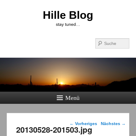
Hille Blog
stay tuned…
Suchen
Menü
Bilder-Navigation
← Vorheriges
Nächstes →
20130528-201503.jpg