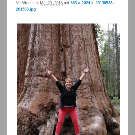
Veröffentlicht
Mai 29, 2013
mit
683 × 1024
in
20130528-
201503.jpg