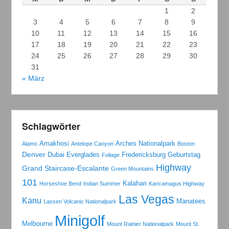
1
2
3
4
5
6
7
8
9
10
11
12
13
14
15
16
17
18
19
20
21
22
23
24
25
26
27
28
29
30
31
« März
Schlagwörter
Amakhosi
Arches Nationalpark
Alamo
Antelope Canyon
Boston
Denver
Dubai
Everglades
Fredericksburg
Geburtstag
Foliage
Highway
Grand Staircase-Escalante
Green Mountains
101
Kalahari
Horseshoe Bend
Indian Summer
Kancamagus Highway
Las Vegas
Kanu
Manatees
Lassen Volcanic Nationalpark
Minigolf
Melbourne
Mount Rainier Nationalpark
Mount St.