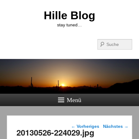
Hille Blog
stay tuned…
Suchen
Menü
Bilder-Navigation
← Vorheriges
Nächstes →
20130526-224029.jpg