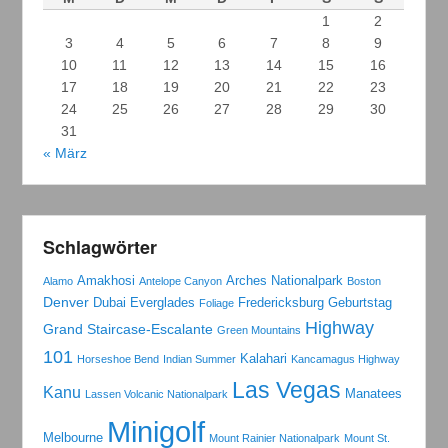
1
2
3
4
5
6
7
8
9
10
11
12
13
14
15
16
17
18
19
20
21
22
23
24
25
26
27
28
29
30
31
« März
Schlagwörter
Amakhosi
Arches Nationalpark
Alamo
Antelope Canyon
Boston
Denver
Dubai
Everglades
Fredericksburg
Geburtstag
Foliage
Highway
Grand Staircase-Escalante
Green Mountains
101
Kalahari
Horseshoe Bend
Indian Summer
Kancamagus Highway
Las Vegas
Kanu
Manatees
Lassen Volcanic Nationalpark
Minigolf
Melbourne
Mount Rainier Nationalpark
Mount St.