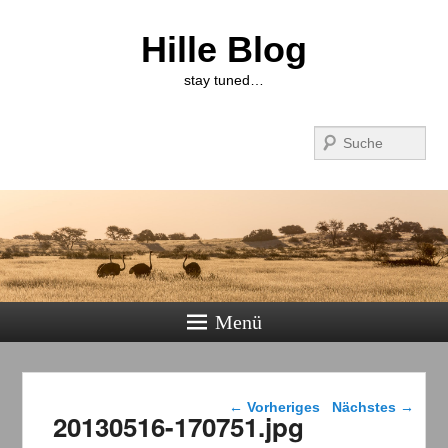
Hille Blog
stay tuned…
Suchen
Menü
Bilder-Navigation
← Vorheriges
Nächstes →
20130516-170751.jpg