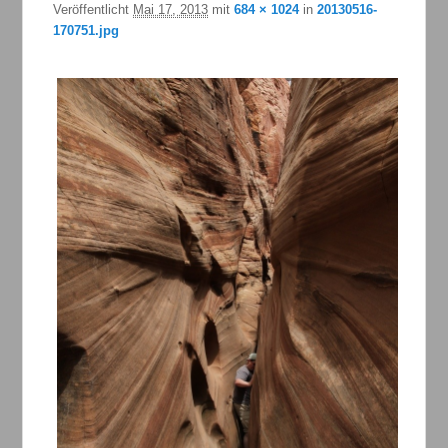
Veröffentlicht
Mai 17, 2013
mit
684 × 1024
in
20130516-
170751.jpg