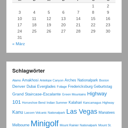
1
2
3
4
5
6
7
8
9
10
11
12
13
14
15
16
17
18
19
20
21
22
23
24
25
26
27
28
29
30
31
« März
Schlagwörter
Amakhosi
Arches Nationalpark
Alamo
Antelope Canyon
Boston
Denver
Dubai
Everglades
Fredericksburg
Geburtstag
Foliage
Highway
Grand Staircase-Escalante
Green Mountains
101
Kalahari
Horseshoe Bend
Indian Summer
Kancamagus Highway
Las Vegas
Kanu
Manatees
Lassen Volcanic Nationalpark
Minigolf
Melbourne
Mount Rainier Nationalpark
Mount St.