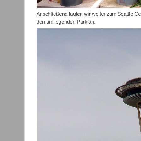
Anschließend laufen wir weiter zum Seattle C
den umliegenden Park an.