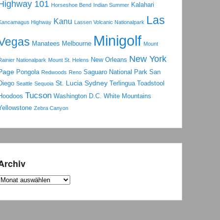
Highway 101
Kalahari
Horseshoe Bend
Indian Summer
Las
Kanu
Kancamagus Highway
Lassen Volcanic Nationalpark
Minigolf
Vegas
Manatees
Melbourne
Mount
New York
New Orleans
Rainier Nationalpark
Mount St. Helens
Page
Pongola
Saguaro National Park
San
Redwoods
Reno
St. Lucia
Sydney
Diego
Terlingua
Toadstool
Seattle
Sequoia
Tucson
Hoodoos
Washington D.C.
White Mountains
Yellowstone
Zebra Canyon
Archiv
Archiv