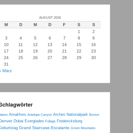
AUGUST 2026
M
D
M
D
F
S
S
1
2
3
4
5
6
7
8
9
10
11
12
13
14
15
16
17
18
19
20
21
22
23
24
25
26
27
28
29
30
31
« März
Schlagwörter
Amakhosi
Arches Nationalpark
Alamo
Antelope Canyon
Boston
Denver
Dubai
Everglades
Fredericksburg
Foliage
Grand Staircase-Escalante
Geburtstag
Green Mountains