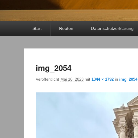
Primäres
Start
Routen
Datenschutzerklärung
Menü
img_2054
Veröffentlicht
Mai 16, 2023
mit
1344 × 1792
in
img_2054