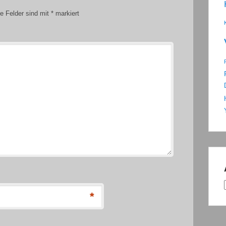
he Felder sind mit
*
markiert
*