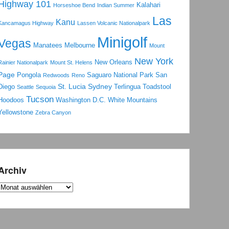
Highway 101
Kalahari
Horseshoe Bend
Indian Summer
Las
Kanu
Kancamagus Highway
Lassen Volcanic Nationalpark
Minigolf
Vegas
Manatees
Melbourne
Mount
New York
New Orleans
Rainier Nationalpark
Mount St. Helens
Page
Pongola
Saguaro National Park
San
Redwoods
Reno
St. Lucia
Sydney
Diego
Terlingua
Toadstool
Seattle
Sequoia
Tucson
Hoodoos
Washington D.C.
White Mountains
Yellowstone
Zebra Canyon
Archiv
Archiv