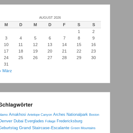
AUGUST 2026
M
D
M
D
F
S
S
1
2
3
4
5
6
7
8
9
10
11
12
13
14
15
16
17
18
19
20
21
22
23
24
25
26
27
28
29
30
31
« März
Schlagwörter
Amakhosi
Arches Nationalpark
Alamo
Antelope Canyon
Boston
Denver
Dubai
Everglades
Fredericksburg
Foliage
Grand Staircase-Escalante
Geburtstag
Green Mountains